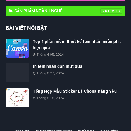
SẢN PHẨM NGÀNH NGHỀ
26
BÀI VIẾT NỔI BẬT
Top 4 phần mềm thiết kế tem nhãn miễn phí,
hiệu quả
Tháng 4 05, 2024
In tem nhãn dán mứt dừa
Tháng 8 27, 2024
Tổng Hợp Mẫu Sticker Lá Chona Đáng Yêu
Tháng 8 18, 2024
Trang chủ
In tem nhãn sản phẩm
In túi giấy
In hộp cứng