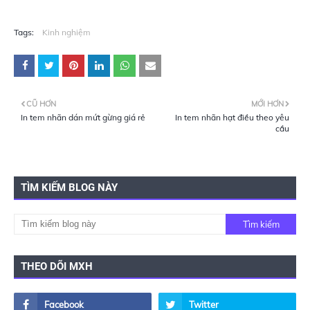
Tags:
Kinh nghiệm
CŨ HƠN
MỚI HƠN
In tem nhãn dán mứt gừng giá rẻ
In tem nhãn hạt điều theo yêu
cầu
TÌM KIẾM BLOG NÀY
THEO DÕI MXH