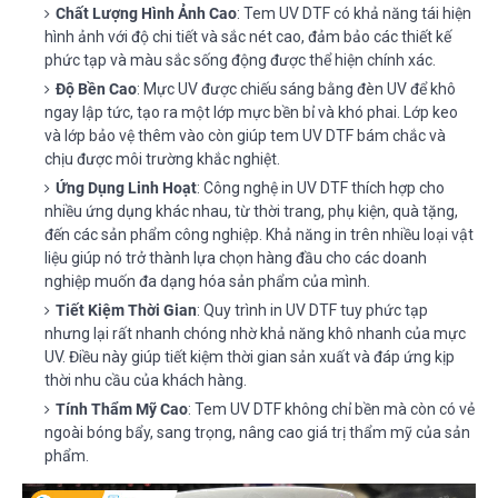
Chất Lượng Hình Ảnh Cao
: Tem UV DTF có khả năng tái hiện
hình ảnh với độ chi tiết và sắc nét cao, đảm bảo các thiết kế
phức tạp và màu sắc sống động được thể hiện chính xác.
Độ Bền Cao
: Mực UV được chiếu sáng bằng đèn UV để khô
ngay lập tức, tạo ra một lớp mực bền bỉ và khó phai. Lớp keo
và lớp bảo vệ thêm vào còn giúp tem UV DTF bám chắc và
chịu được môi trường khắc nghiệt.
Ứng Dụng Linh Hoạt
: Công nghệ in UV DTF thích hợp cho
nhiều ứng dụng khác nhau, từ thời trang, phụ kiện, quà tặng,
đến các sản phẩm công nghiệp. Khả năng in trên nhiều loại vật
liệu giúp nó trở thành lựa chọn hàng đầu cho các doanh
nghiệp muốn đa dạng hóa sản phẩm của mình.
Tiết Kiệm Thời Gian
: Quy trình in UV DTF tuy phức tạp
nhưng lại rất nhanh chóng nhờ khả năng khô nhanh của mực
UV. Điều này giúp tiết kiệm thời gian sản xuất và đáp ứng kịp
thời nhu cầu của khách hàng.
Tính Thẩm Mỹ Cao
: Tem UV DTF không chỉ bền mà còn có vẻ
ngoài bóng bẩy, sang trọng, nâng cao giá trị thẩm mỹ của sản
phẩm.