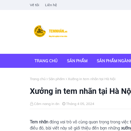
Về tôi
Liên hệ
TRANG CHỦ
SẢN PHẨM
SẢN PHẨM NGÀN
Trang chủ
Sản phẩm
Xưởng in tem nhãn tại Hà Nội
Xưởng in tem nhãn tại Hà Nộ
Cẩm nang in ấn
Tháng 4 05, 2024
Tem nhãn
đóng vai trò vô cùng quan trọng trong việc 
điều đó, bài viết này sẽ giới thiệu đến bạn những
xưởng