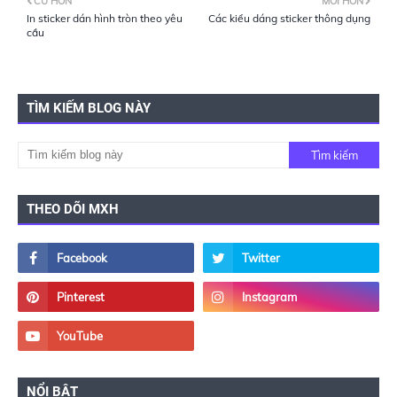
CŨ HƠN
MỚI HƠN
In sticker dán hình tròn theo yêu
Các kiểu dáng sticker thông dụng
cầu
TÌM KIẾM BLOG NÀY
THEO DÕI MXH
NỔI BẬT