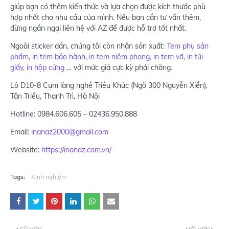
giúp bạn có thêm kiến thức và lựa chọn được kích thước phù
hợp nhất cho nhu cầu của mình. Nếu bạn cần tư vấn thêm,
đừng ngần ngại liên hệ với AZ để được hỗ trợ tốt nhất.
Ngoài sticker dán, chúng tôi còn nhận sản xuất:
Tem phụ sản
phẩm
,
in tem bảo hành
,
in tem niêm phong
,
in tem vỡ
,
in túi
giấy
,
in hộp cứng
… với mức giá cực kỳ phải chăng.
Lô D10-8 Cụm làng nghề Triều Khúc (Ngõ 300 Nguyễn Xiển),
Tân Triều, Thanh Trì, Hà Nội
Hotline: 0984.606.605 – 02436.950.888
Email:
inanaz2000@gmail.com
Website:
https://inanaz.com.vn/
Tags:
Kinh nghiệm