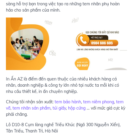
sàng hỗ trợ bạn trong việc tạo ra những tem nhãn phụ hoàn
hảo cho sản phẩm của mình.
In Ấn AZ là điểm đến quen thuộc của nhiều khách hàng cá
nhân, doanh nghiệp & công ty lớn nhỏ tại nước ta mỗi khi có
nhu cầu thiết kế, in ấn chuyên nghiệp.
Chúng tôi nhận sản xuất:
tem bảo hành
,
tem niêm phong
,
tem
vỡ
,
tem nhãn sản phẩm
,
túi giấy
,
hộp cứng
… với mức giá cực kỳ
phải chăng.
Lô D10-8 Cụm làng nghề Triều Khúc (Ngõ 300 Nguyễn Xiển),
Tân Triều, Thanh Trì, Hà Nội