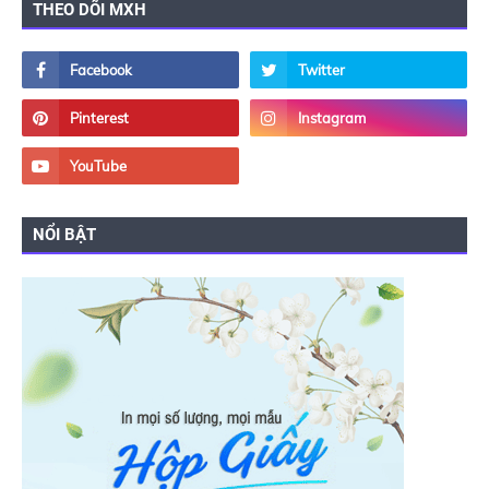
THEO DÕI MXH
NỔI BẬT